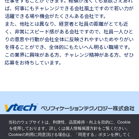
仕事をすることができます。経験が浅くても意欲さえあれ
ば、何事にもチャレンジできる会社風土ですので若い力が
活躍できる場や機会がたくさんある会社です。
また、他社とは異なり、経営者と社員の距離がとても近
く、非常にスピード感がある会社ですので、社員一人ひと
りの意思や行動が会社全体に反映されやすいためやりがい
を得ることができ、全体的にもたいへん明るい職場です。
この業界に興味がある方、チャレンジ精神がある方、ぜひ
応募をお待ちしています。
個人情報保護方針
サイトポリシー
当社のウェブサイトは、利便性、品質維持・向上を目的に、Cookie
を使用しております。詳しくは個人情報保護方針をご覧ください。
サイトマップ
情報提供
Cookieの利用に同意頂ける場合は、「同意する」ボタンを押してく